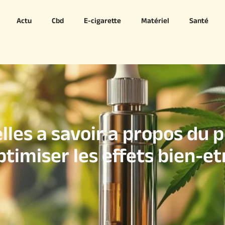
Actu
Cbd
E-cigarette
Matériel
Santé
lles a savoir a propos du 
ptimiser les effets bien-et